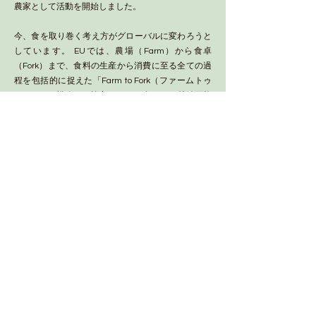
農家として活動を開始しました。
今、食を取り巻く考え方がグローバルに変わろうと
しています。 EUでは、農場（Farm）から食卓
（Fork）まで、食料の生産から消費に至る全ての過
程を包括的に捉えた「Farm to Fork（ファームトゥ
フォーク）戦略」を策定し、2030年までに持続可能
な食料システムを構築することを目指しています。
一方、アメリカでは農場（Farm）から食卓
（Table）まで、食料の生産から消費に至る全ての
過程をできる限り短くし、地元の食材を地元のレス
トランや家庭で消費する、という食のあり方を指す
「Farm to Table（ファームトゥテーブル）」という
考え方がインフルエンサーによって生まれ注目を浴
びています。いずれも、食を取り巻く環境がこれま
でとは大きく変わろうとしている世界的な動きがあ
ります。
イタリアンシェフとして働きながら、日々感じてい
たことがグローバルな潮流になってきました。 さと
くら農園では、身を置くだけでリトリートできる里